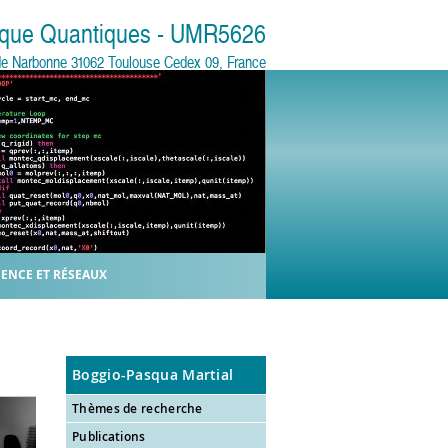
sique Quantiques - UMR5626
e de Narbonne 31062 Toulouse Cedex 09, France
IENCE ET RÉSEAUX
Boggio-Pasqua Martial
Thèmes de recherche
Publications