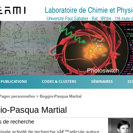
Laboratoire de Chimie et Phy
Université Paul Sabatier - Bat. 3R1b4 - 118 rout
PUBLICATIONS
CODES & CLUSTERS
SÉMINAIRES
SC
Pages personnelles
> Boggio-Pasqua Martial
io-Pasqua Martial
 de recherche
ipale activité de recherche sâ€™articule autour