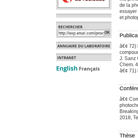
de la ph
essayer
et photo
RECHERCHER
Publica
ANNUAIRE DU LABORATOIRE
â€¢ 72) 
compou
INTRANET
J. Sanz 
Chem. 4
English
Français
â€¢ 71) 
Confér
â€¢ Comp
photochr
Breaking
2018, Tel
Thèse