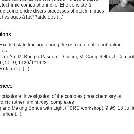
otochimie computationnelle. Elle consiste à
 de comprendre divers processus photochimiques
physiques à lâ€™aide des (...)
tions
Excited state tracking during the relaxation of coordination
nds
GarcÃ­a, M. Boggio-Pasqua, I. Ciofini, M. Campetella, J. Comput
0, 2019, 1420â€“1428.
Reference (...)
ences
utational investigation of the complex photochemistry of
omic ruthenium nitrosyl complexes
 and Making Bonds with Light (TSRC workshop), 9 â€“ 13 Juill
luride (...)