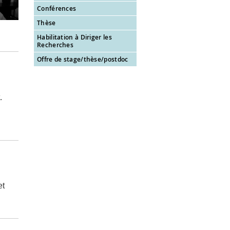
Conférences
Thèse
Habilitation à Diriger les
Recherches
Offre de stage/thèse/postdoc
.
et