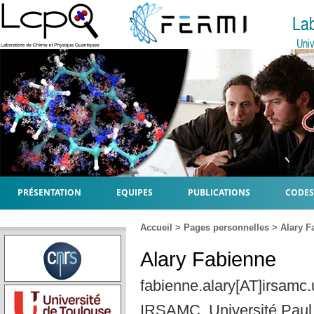
La
Univ
PRÉSENTATION
EQUIPES
PUBLICATIONS
CODES
Accueil
>
Pages personnelles
> Alary F
Alary Fabienne
fabienne.alary[AT]irsamc.u
IRSAMC, Université Paul 