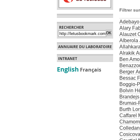
Filtrer su
Adebayo 
RECHERCHER
Alary Fa
Alauzet 
Alberola
ANNUAIRE DU LABORATOIRE
Allahkar
Alrakik 
INTRANET
Ben Amo
Benazzo
English
Français
Berger A
Bessac 
Boggio-P
Bolvin H
Brandejs
Brumas-R
Burth Lor
Caffarel 
Chamorro
Colledani
Cosicova