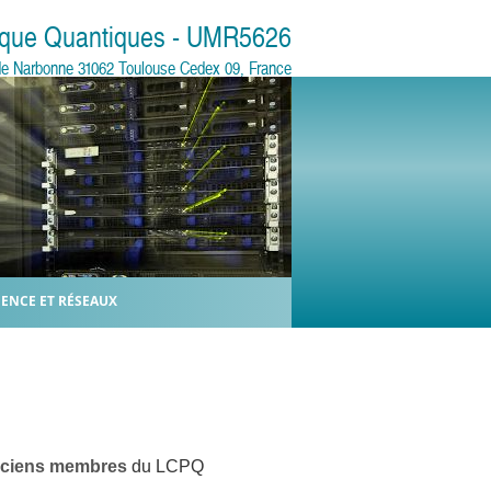
sique Quantiques - UMR5626
e de Narbonne 31062 Toulouse Cedex 09, France
IENCE ET RÉSEAUX
ciens membres
du LCPQ