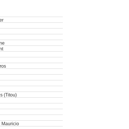
er
ine
nt
ros
s (Titou)
 Mauricio