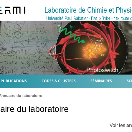
Laboratoire de Chimie et Phy
Université Paul Sabatier - Bat. 3R1b4 - 118 rout
PUBLICATIONS
CODES & CLUSTERS
SÉMINAIRES
SC
nnuaire du laboratoire
ire du laboratoire
Voir les
an