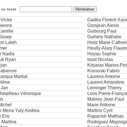
r ce texte
Victor
Gadéa Florent Xavi
bienne
Grosjean Alexis
Camille
Guibourg Paul
 Josep
Guihéry Nathalie
am Laleh
Heitz Marie-Cather
Amer
Heully-Alary Flaure
r Nadia
Hoyau Sophie
uk Ryan
Issot Nicolas
rjan
Kitsaras Marios-Pet
Fabienne
Kossoski Fabris
asqua Martial
Laurens Antoine
élène
Laurent Amandine
 Jan
Leininger Thierry
etailleau Véronique
Loos Pierre-Françoi
is
Malrieu Jean-Paul
Michel
Marie Antoine
 Mena Yuly Andrea
Martins Cyril
 Eric
Rapacioli Mathias
 Martina
Rodriguez-Mayorga