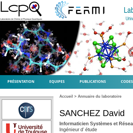
La
Univ
PRÉSENTATION
EQUIPES
PUBLICATIONS
CODES
Accueil
>
Annuaire du laboratoire
SANCHEZ
David
Informaticien Systèmes et Rése
Ingénieur d' étude