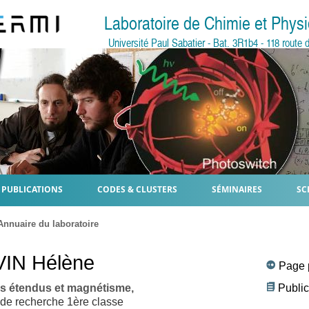
Laboratoire de Chimie et Phy
Université Paul Sabatier - Bat. 3R1b4 - 118 rout
PUBLICATIONS
CODES & CLUSTERS
SÉMINAIRES
SC
Annuaire du laboratoire
VIN
Hélène
Page 
s étendus et magnétisme,
Public
de recherche 1ère classe