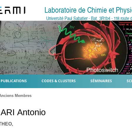
Laboratoire de Chimie et Phy
Université Paul Sabatier - Bat. 3R1b4 - 118 rout
PUBLICATIONS
CODES & CLUSTERS
SÉMINAIRES
SC
Anciens Membres
ARI
Antonio
 THEO,