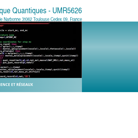
sique Quantiques - UMR5626
e de Narbonne 31062 Toulouse Cedex 09, France
IENCE ET RÉSEAUX