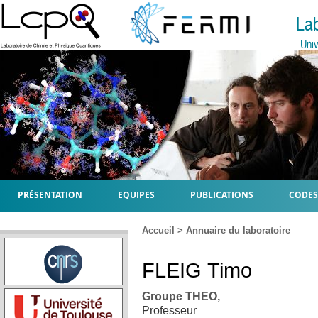
La
Univ
PRÉSENTATION
EQUIPES
PUBLICATIONS
CODES
Accueil
>
Annuaire du laboratoire
FLEIG
Timo
Groupe THEO,
Professeur