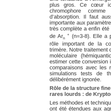
plus gros. Ce cœur i
chromophore comme 
d’absorption. Il faut au
importante aux paramètr
très complète a enfin été
+
de Ar
(n=3-8). Elle a 
n
rôle important de la c
trimère. Notre traitement
moléculaire (hémiquant
estimer cette conversion
comparaisons avec les r
simulations tests de t
délibérément ignorée.
Rôle de la structure fin
rares lourds : de Krypt
Les méthodes et techni
ont été étendues aux ag