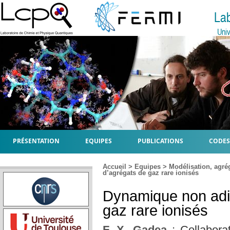
La
Univ
PRÉSENTATION
EQUIPES
PUBLICATIONS
CODES
Accueil
>
Equipes
>
Modélisation, agr
d’agrégats de gaz rare ionisés
Dynamique non adi
gaz rare ionisés
F. X. Gadea
; Collabora