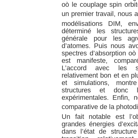
oò le couplage spin orbi
un premier travail, nous 
modélisations DIM, env
déterminé les structure
générale pour les agr
d’atomes. Puis nous avo
spectres d’absorption oò 
est manifeste, compar
L’accord avec les s
relativement bon et en pl
et simulations, montr
structures et donc l
expérimentales. Enfin, 
comparative de la photodi
Un fait notable est l’o
grandes énergies d’exci
dans l’état de structur