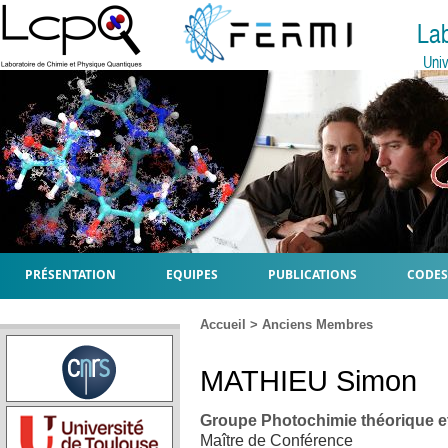
La
Univ
PRÉSENTATION
EQUIPES
PUBLICATIONS
CODES
Accueil
>
Anciens Membres
MATHIEU
Simon
Groupe Photochimie théorique e
Maître de Conférence