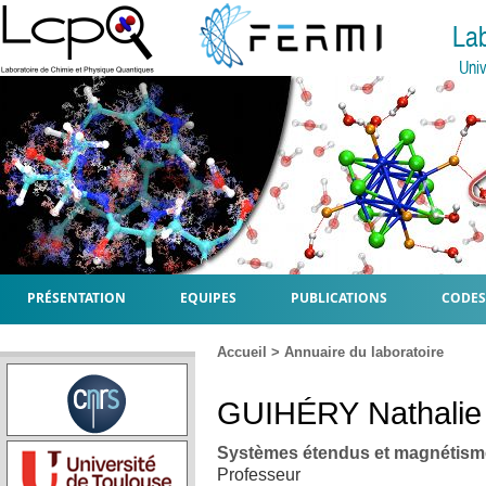
La
Univ
PRÉSENTATION
EQUIPES
PUBLICATIONS
CODES
Accueil
>
Annuaire du laboratoire
GUIHÉRY
Nathalie
Systèmes étendus et magnétism
Professeur