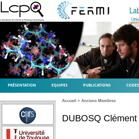
La
Univ
PRÉSENTATION
EQUIPES
PUBLICATIONS
CODES
Accueil
>
Anciens Membres
DUBOSQ
Clément