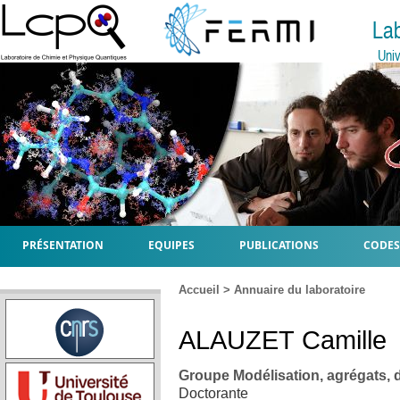
La
Univ
PRÉSENTATION
EQUIPES
PUBLICATIONS
CODES
Accueil
>
Annuaire du laboratoire
ALAUZET
Camille
Groupe Modélisation, agrégats,
Doctorante