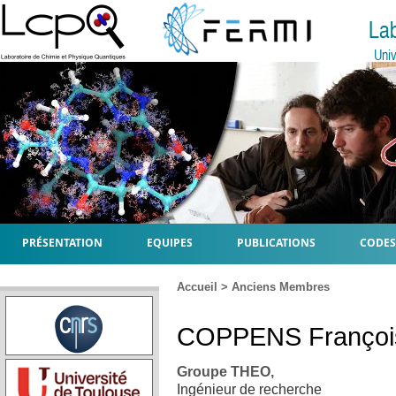
La
Univ
PRÉSENTATION
EQUIPES
PUBLICATIONS
CODES
Accueil
>
Anciens Membres
COPPENS
Françoi
Groupe THEO,
Ingénieur de recherche