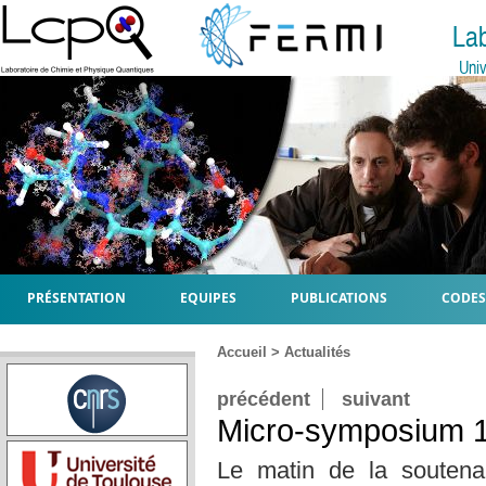
La
Univ
PRÉSENTATION
EQUIPES
PUBLICATIONS
CODES
Accueil
>
Actualités
précédent
suivant
Micro-symposium 
Le matin de la soutena