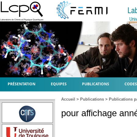
La
Univ
PRÉSENTATION
EQUIPES
PUBLICATIONS
CODES
Accueil
>
Publications
>
Publications p
pour affichage anné