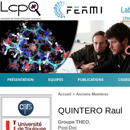
La
Univ
PRÉSENTATION
EQUIPES
PUBLICATIONS
CODES
Accueil
>
Anciens Membres
QUINTERO
Raul
Groupe THEO,
Post-Doc