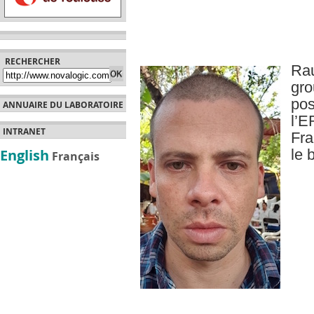
RECHERCHER
Ra
g
po
ANNUAIRE DU LABORATOIRE
l’
INTRANET
Fra
English
le 
Français