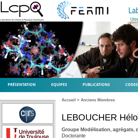
La
Univ
PRÉSENTATION
EQUIPES
PUBLICATIONS
CODES
Accueil
>
Anciens Membres
LEBOUCHER
Hélo
Groupe Modélisation, agrégats,
Doctorante