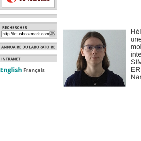
RECHERCHER
Hé
une
mo
ANNUAIRE DU LABORATOIRE
int
INTRANET
SI
English
ER
Français
Na