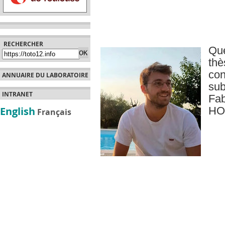
RECHERCHER
Qu
th
con
ANNUAIRE DU LABORATOIRE
sub
INTRANET
Fa
English
HO
Français