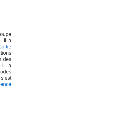
roupe
 Il a
ortie
tions
r des
Il a
 codes
s’est
lence