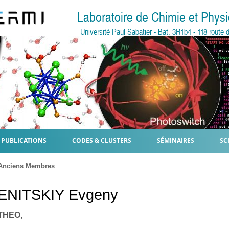
Laboratoire de Chimie et Phy
Université Paul Sabatier - Bat. 3R1b4 - 118 rout
PUBLICATIONS
CODES & CLUSTERS
SÉMINAIRES
SC
Anciens Membres
ENITSKIY
Evgeny
 THEO,