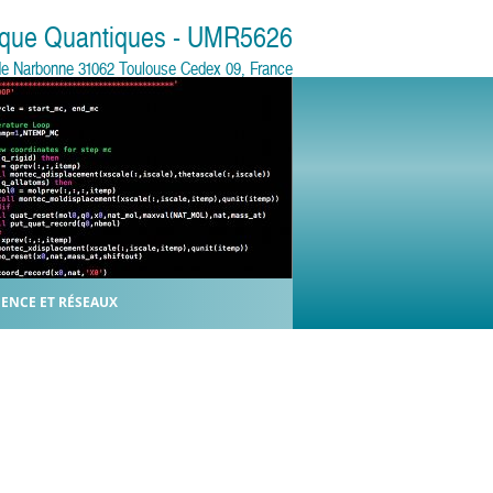
sique Quantiques - UMR5626
e de Narbonne 31062 Toulouse Cedex 09, France
IENCE ET RÉSEAUX