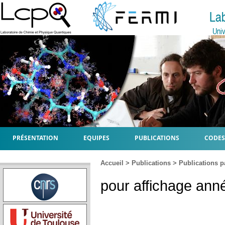
La
Univ
PRÉSENTATION
EQUIPES
PUBLICATIONS
CODES
Accueil
>
Publications
>
Publications p
pour affichage anné