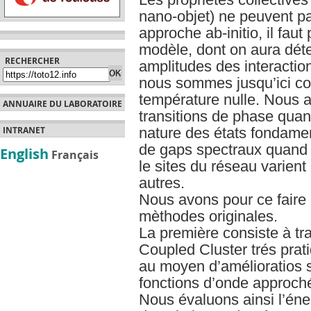
nano-objet) ne peuvent pa
approche ab-initio, il fau
modèle, dont on aura déte
RECHERCHER
amplitudes des interactio
nous sommes jusqu’ici con
température nulle. Nous a
ANNUAIRE DU LABORATOIRE
transitions de phase qua
nature des états fondamen
INTRANET
de gaps spectraux quand l
English
Français
le sites du réseau varient
autres.
Nous avons pour ce faire
mèthodes originales.
La première consiste à t
Coupled Cluster trés pra
au moyen d’amélioratios s
fonctions d’onde approché
Nous évaluons ainsi l’éne