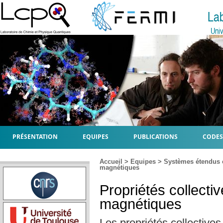
La
Univ
PRÉSENTATION
EQUIPES
PUBLICATIONS
CODES
Accueil
>
Equipes
>
Systèmes étendus 
magnétiques
Propriétés collect
magnétiques
Les propriétés collectives