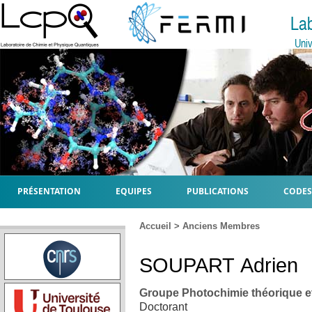
La
Univ
PRÉSENTATION
EQUIPES
PUBLICATIONS
CODES
Accueil
>
Anciens Membres
SOUPART
Adrien
Groupe Photochimie théorique e
Doctorant