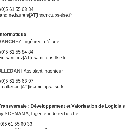
(0)5 61 55 68 34
ndine.laurent[AT]irsamc.ups-tlse.fr
Informatique
 SANCHEZ
, Ingénieur d’étude
(0)5 61 55 84 84
id.sanchez[AT]irsamc.ups-tlse.fr
COLLEDANI
, Assistant ingénieur
(0)5 61 55 63 97
c.colledani[AT]irsamc.ups-tlse.fr
 Transversale : Développement et Valorisation de Logiciels
ny SCEMAMA
, Ingénieur de recherche
0)5 61 55 60 33