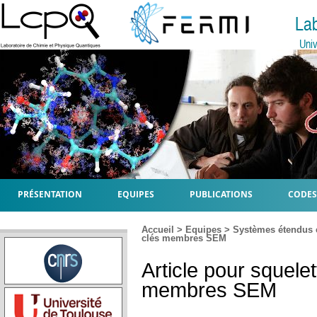
La
Univ
PRÉSENTATION
EQUIPES
PUBLICATIONS
CODES
Accueil
>
Equipes
>
Systèmes étendus 
clés membres SEM
Article pour squele
membres SEM