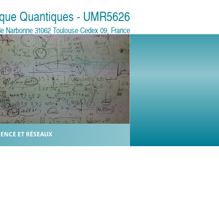
sique Quantiques - UMR5626
e de Narbonne 31062 Toulouse Cedex 09, France
IENCE ET RÉSEAUX