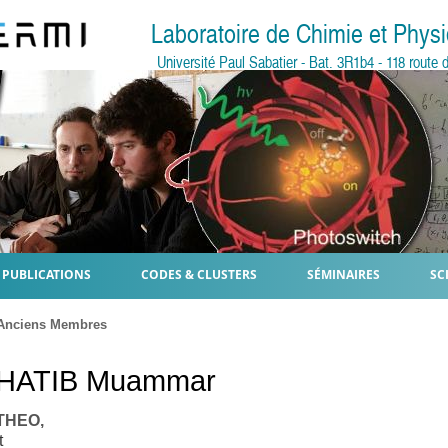
Laboratoire de Chimie et Phy
Université Paul Sabatier - Bat. 3R1b4 - 118 rout
PUBLICATIONS
CODES & CLUSTERS
SÉMINAIRES
SC
Anciens Membres
HATIB
Muammar
 THEO,
t