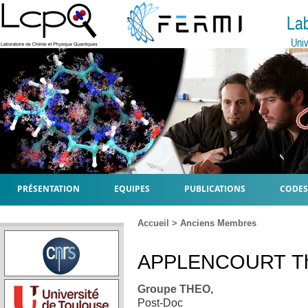
La
Univ
PRÉSENTATION
EQUIPES
PUBLICATIONS
CODES
Accueil
>
Anciens Membres
APPLENCOURT
T
Groupe THEO,
Post-Doc